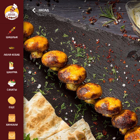
maps.yandex.ru/services/constructor/1.0/js/?
um=constructor%3A86477e8abd4660f19c47f7682c82f9e76f57af62fcc0e85088be015836334a45&width=500&height=400&l
ЫЧ
НАЗАД
ШАШЛЫК
СВИНИНА ШЕЙКА
460
ЛЮЛЯ-КЕБАБ
ся до
ШАУРМА
САЛАТЫ
СВИНИНА КОРЕЙКА
460
ЕЩЕ
баб,
ХИНКАЛИ