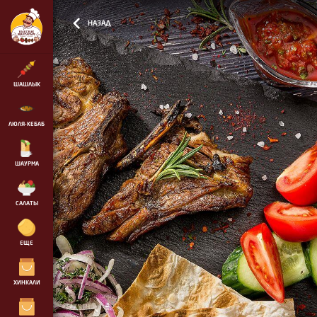
maps.yandex.ru/services/constructor/1.0/js/?
um=constructor%3A86477e8abd4660f19c47f7682c82f9e76f57af62fcc0e85088be015836334a45&width=500&height=400&l
ЫЧ
НАЗАД
ШАШЛЫК
СВИНИНА ШЕЙКА
460
ЛЮЛЯ-КЕБАБ
ся до
ШАУРМА
САЛАТЫ
СВИНИНА КОРЕЙКА
460
ЕЩЕ
баб,
ХИНКАЛИ