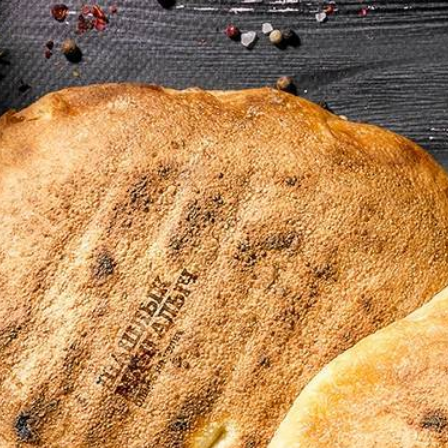
2c82f9e76f57af62fcc0e85088be015836334a45&width=500&height=400&lang=ru_RU&scroll=true"