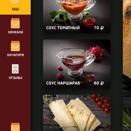
ЕЩЕ
_34739124
СОУС ТОМАТНЫЙ
70
ХИНКАЛИ
ХАЧАПУРИ
ащищены.
ОТЗЫВЫ
СОУС НАРШАРАБ
60